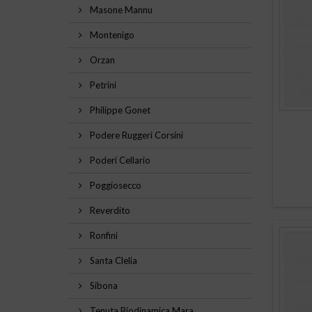
Masone Mannu
Montenigo
Orzan
Petrini
Philippe Gonet
Podere Ruggeri Corsini
Poderi Cellario
Poggiosecco
Reverdito
Ronfini
Santa Clelia
Sibona
Tenuta Biodinamica Mara