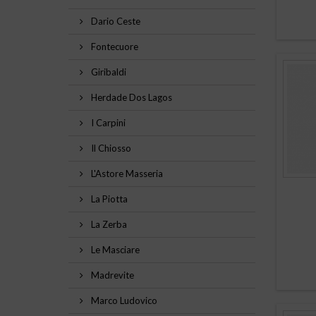
Stuzzichini, Torte salate, Pizza, Frittura di pesce, Antipasti d
Dario Ceste
Fontecuore
Stuzzichini, Torte salate, Verdure, Frittura di pesce, Pesci al
Giribaldi
Stuzzichini, Torte salate, Verdure, Frittura di pesce, Pesci a
Herdade Dos Lagos
Stuzzichini, Torte salate, Verdure, Pizza, Salumi, Formaggi fr
I Carpini
Il Chiosso
L'Astore Masseria
La Piotta
La Zerba
Le Masciare
Madrevite
Marco Ludovico