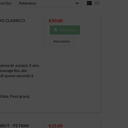



Sort by:
Relevance
Price
DO CLASSICO
€30.00

Add to cart
More Infos
one (in acciaio), il vino
tonnage fino alla
 di spuma secondo il
tate, Pesci grassi,
Price
RUT - PETRINI
€25.00