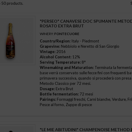
 50 products.
"PERSEO" CANAVESE DOC SPUMANTE METO
ROSATO EXTRA BRUT
WINERY:
FONTECUORE
Country/Region:
Italy - Piedmont
Grapevine:
Nebbiolo e Neretto di San Giorgio
Vintage:
2016
Alcohol Content:
12%
Serving Temperature:
8°
Winemaking and Maturation:
Terminata la fermentazi
base verrà conservato sulle fecce fini con frequenti ba
primavera successiva, quando si procederà con presa
Metodo Classico per 72 mesi.
Dosage:
Extra Brut
Bottle fermentation:
72 mesi
Pairings:
Formaggi freschi, Carni bianche, Verdure, Frit
Pesce al forno, Zuppe di pesce
"LE MIE ABITUDINI" CHAMPENOISE METHOD B