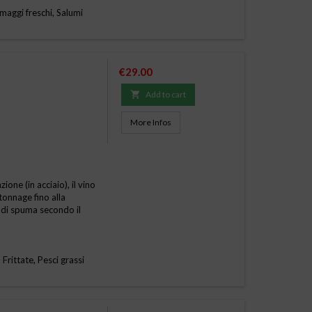
maggi freschi, Salumi
Price
€29.00

Add to cart
More Infos
one (in acciaio), il vino
tonnage fino alla
 di spuma secondo il
 Frittate, Pesci grassi