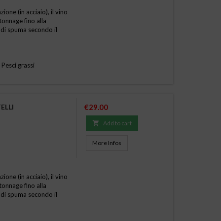
one (in acciaio), il vino
tonnage fino alla
 di spuma secondo il
 Pesci grassi
Price
ELLI
€29.00

Add to cart
More Infos
one (in acciaio), il vino
tonnage fino alla
 di spuma secondo il