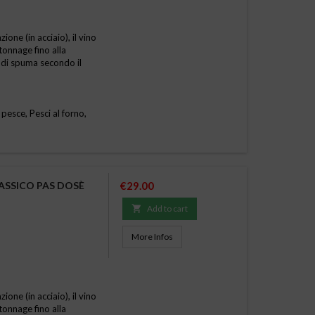
one (in acciaio), il vino
tonnage fino alla
 di spuma secondo il
 pesce, Pesci al forno,
Price
ASSICO PAS DOSÈ
€29.00

Add to cart
More Infos
one (in acciaio), il vino
tonnage fino alla