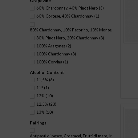
Grapevine
60% Chardonnay, 40% Pinot Nero
(3)
60% Cortese, 40% Chardonnay
(1)
80% Chardonnay, 10% Pecorino, 10% Montepulciano
(1)
80% Pinot Nero, 20% Chardonnay
(3)
100% Aragonez
(2)
100% Chardonnay
(8)
100% Corvina
(1)
100% Erbaluce di Caluso
(4)
Alcohol Content
100% Fiano
(1)
11,5%
(6)
100% Freisa
(1)
11°
(1)
100% Nascetta
(1)
12%
(10)
100% Nebbiolo
(1)
12,5%
(23)
100% Pecorino
(1)
13%
(10)
100% Pignoletto
(1)
Pairings
100% Pinot Nero
(10)
100% Sauvignon Blanc
(1)
Antipasti di pesce, Crostacei, Frutti di mare, Insalate, Pesce