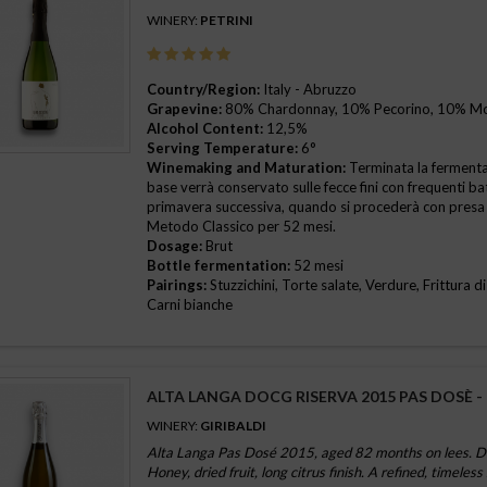
WINERY:
PETRINI
Country/Region:
Italy - Abruzzo
Grapevine:
80% Chardonnay, 10% Pecorino, 10% Mo
Alcohol Content:
12,5%
Serving Temperature:
6°
Winemaking and Maturation:
Terminata la fermentazi
base verrà conservato sulle fecce fini con frequenti ba
primavera successiva, quando si procederà con presa
Metodo Classico per 52 mesi.
Dosage:
Brut
Bottle fermentation:
52 mesi
Pairings:
Stuzzichini, Torte salate, Verdure, Frittura di
Carni bianche
ALTA LANGA DOCG RISERVA 2015 PAS DOSÈ - 
WINERY:
GIRIBALDI
Alta Langa Pas Dosé 2015, aged 82 months on lees. Dr
Honey, dried fruit, long citrus finish. A refined, timeless
 crudo
(1)