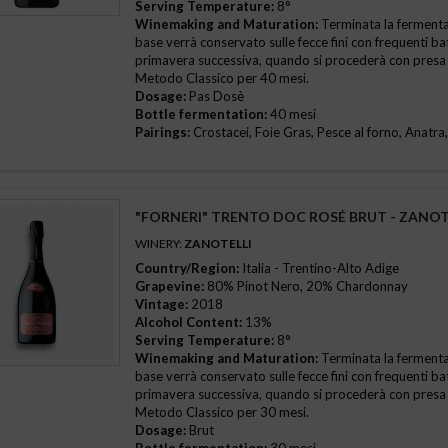
Serving Temperature:
8°
Winemaking and Maturation:
Terminata la fermentazi
)
base verrà conservato sulle fecce fini con frequenti ba
primavera successiva, quando si procederà con presa
Frittura di pesce
(1)
Metodo Classico per 40 mesi.
Dosage:
Pas Dosè
Bottle fermentation:
40 mesi
Pairings:
Crostacei, Foie Gras, Pesce al forno, Anatra,
alumi
(1)
Formaggi freschi
(2)
"FORNERI" TRENTO DOC ROSÉ BRUT - ZANOT
WINERY:
ZANOTELLI
bianche
(2)
Country/Region:
Italia - Trentino-Alto Adige
Grapevine:
80% Pinot Nero, 20% Chardonnay
ura di pesce
(1)
Vintage:
2018
Alcohol Content:
13%
Serving Temperature:
8°
 fresca
(1)
Winemaking and Maturation:
Terminata la fermentazi
base verrà conservato sulle fecce fini con frequenti ba
 Antipasti di pesce
(6)
primavera successiva, quando si procederà con presa
Metodo Classico per 30 mesi.
Antipasti di pesce
(1)
Dosage:
Brut