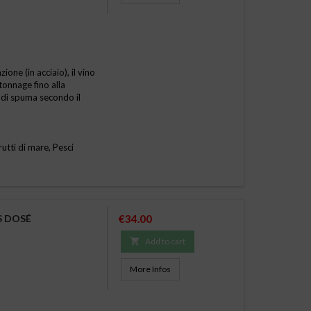
one (in acciaio), il vino
tonnage fino alla
 di spuma secondo il
rutti di mare, Pesci
Price
S DOSÉ
€34.00

Add to cart
More Infos