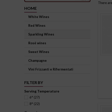
There are
HOME
White Wines
Red Wines
Sparkling Wines
Rosé wines
Sweet Wines
Champagne
Vini Frizzanti e Rifermentati
FILTER BY
Serving Temperature
6°
(27)
8°
(22)