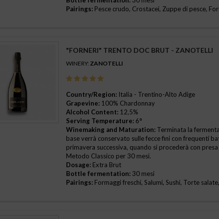
Bottle fermentation:
30 mesi
Pairings:
Pesce crudo, Crostacei, Zuppe di pesce, For
i pesce
(3)
 forno, Carni bianche
(2)
"FORNERI" TRENTO DOC BRUT - ZANOTELLI
l forno, Parmigiano, Carni bianche
(4)
WINERY:
ZANOTELLI
eschi
(2)
Country/Region:
Italia - Trentino-Alto Adige
Grapevine:
100% Chardonnay
Alcohol Content:
12,5%
Serving Temperature:
6°
Winemaking and Maturation:
Terminata la fermentazi
base verrà conservato sulle fecce fini con frequenti ba
primavera successiva, quando si procederà con presa
Metodo Classico per 30 mesi.
Dosage:
Extra Brut
Bottle fermentation:
30 mesi
Pairings:
Formaggi freschi, Salumi, Sushi, Torte salate,