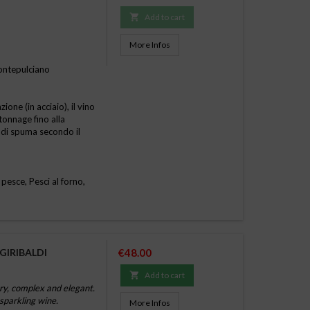

Add to cart
More Infos
ntepulciano
one (in acciaio), il vino
tonnage fino alla
 di spuma secondo il
 pesce, Pesci al forno,
Price
GIRIBALDI
€48.00

Add to cart
y, complex and elegant.
 sparkling wine.
More Infos