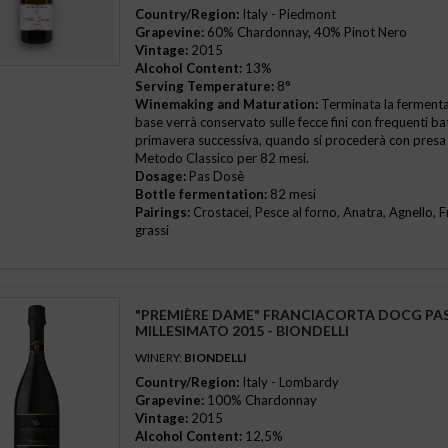
Country/Region:
Italy - Piedmont
Grapevine:
60% Chardonnay, 40% Pinot Nero
late
(1)
Vintage:
2015
Alcohol Content:
13%
mi di mare, Verdure grigliate
(1)
Serving Temperature:
8°
Winemaking and Maturation:
Terminata la fermentazi
base verrà conservato sulle fecce fini con frequenti ba
liata di pesce
(1)
primavera successiva, quando si procederà con presa
Metodo Classico per 82 mesi.
i grassi, Frittura di pesce, Uova, Verdure
(1)
Dosage:
Pas Dosè
Bottle fermentation:
82 mesi
Pairings:
Crostacei, Pesce al forno, Anatra, Agnello, F
a, Bolliti
(1)
grassi
orno, Frittura di pesce
(4)
"PREMIÈRE DAME" FRANCIACORTA DOCG PA
MILLESIMATO 2015 - BIONDELLI
sci grassi
(3)
WINERY:
BIONDELLI
Country/Region:
Italy - Lombardy
si, Pesce al forno, Zuppe di pesce
(1)
Grapevine:
100% Chardonnay
Vintage:
2015
grassi
(2)
Alcohol Content:
12,5%