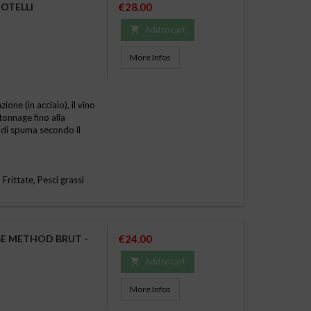
Price
OTELLI
€28.00

Add to cart
More Infos
one (in acciaio), il vino
tonnage fino alla
 di spuma secondo il
 Frittate, Pesci grassi
Price
E METHOD BRUT -
€24.00

Add to cart
More Infos