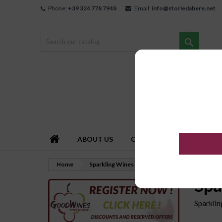
Phone:
+39 324 778 7948
Email:
info@storiedabere.net

ABOUT US
CONTACT US
HOW T
Home
Sparkling Wines
Spa
Sparkli