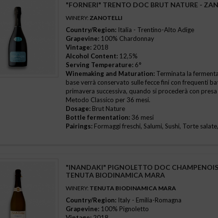
"FORNERI" TRENTO DOC BRUT NATURE - ZAN
WINERY:
ZANOTELLI
Country/Region:
Italia - Trentino-Alto Adige
Grapevine:
100% Chardonnay
Vintage:
2018
Alcohol Content:
12,5%
Serving Temperature:
6°
Winemaking and Maturation:
Terminata la fermentazi
base verrà conservato sulle fecce fini con frequenti ba
primavera successiva, quando si procederà con presa
Metodo Classico per 36 mesi.
Dosage:
Brut Nature
Bottle fermentation:
36 mesi
Pairings:
Formaggi freschi, Salumi, Sushi, Torte salate,
"INANDAKI" PIGNOLETTO DOC CHAMPENOIS
TENUTA BIODINAMICA MARA
WINERY:
TENUTA BIODINAMICA MARA
Country/Region:
Italy - Emilia-Romagna
Grapevine:
100% Pignoletto
Vintage:
2018