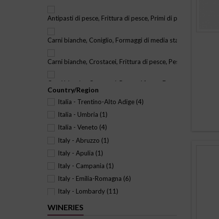
100% Spergola
(1)
Antipasti di pesce, Frittura di pesce, Primi di pesce, Torte sa
100% Susumaniello
(1)
100% Timorasso
(2)
Carni bianche, Coniglio, Formaggi di media stagionatura, Pri
100% Trebbiano Spoletino
(1)
Carni bianche, Crostacei, Frittura di pesce, Pesce crudo, Grig
Glera con presenza di Verdiso, Bianchetta e Glera lungo
(4)
Nebbiolo e Neretto di San Giorgio
(1)
Carni bianche, Crostacei, Pesce al forno, Frutti di mare, Pesc
Country/Region
Italia - Trentino-Alto Adige
(4)
Carni bianche, Crostacei, Zuppa di pesce, Selvaggina da pium
Italia - Umbria
(1)
Carni bianche, Salumi, Formaggi freschi, Crostacei, Pesce al f
Italia - Veneto
(4)
Italy - Abruzzo
(1)
Crostacei, Foie Gras, Pesce al forno, Anatra, Pesci grassi
(1)
Italy - Apulia
(1)
Italy - Campania
(1)
Crostacei, Pesce al forno, Anatra, Agnello, Frutti di mare, Pe
Italy - Emilia-Romagna
(6)
Formaggi freschi, Carni bianche, Verdure, Frittate, Pesci gras
Italy - Lombardy
(11)
Italy - Marche
(1)
WINERIES
Formaggi freschi, Salumi, Sushi, Torte salate, Frittate, Pesci 
Italy - Piedmont
(17)