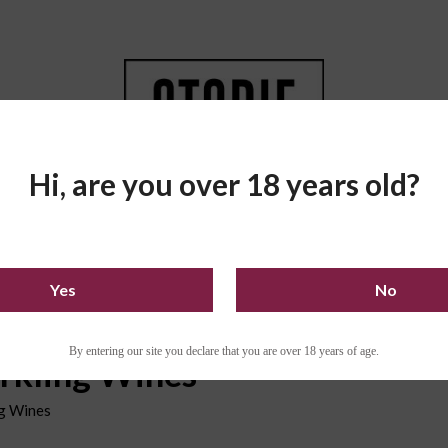
Hi, are you over 18 years old?
O BUY
LOYALTY PROGRAM
Yes
No
By entering our site you declare that you are over 18 years of age.
rkling Wines
ng Wines