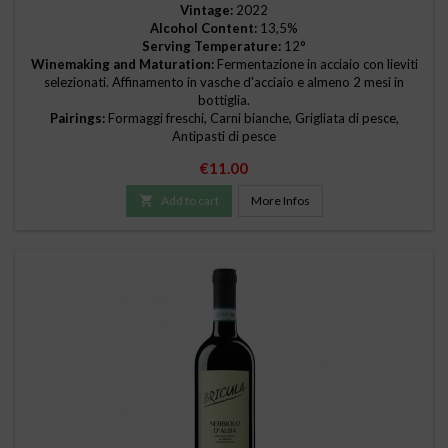
Vintage:
2022
Alcohol Content:
13,5%
Serving Temperature:
12°
Winemaking and Maturation:
Fermentazione in acciaio con lieviti
selezionati. Affinamento in vasche d'acciaio e almeno 2 mesi in
bottiglia.
Pairings:
Formaggi freschi, Carni bianche, Grigliata di pesce,
Antipasti di pesce
Price
€11.00

Add to cart
More Infos