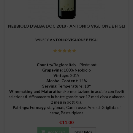
NEBBIOLO D'ALBA DOC 2018 - ANTONIO VIGLIONE E FIGLI
WINERY:
ANTONIO VIGLIONE E FIGLI
Country/Region:
Italy - Piedmont
Grapevine:
100% Nebbiolo
Vintage:
2019
Alcohol Content:
14%
Serving Temperature:
18°
Winemaking and Maturation:
Fermentazione in acciaio con lieviti
selezionati. Affinamento in botte grande per 12 mesi circa e almeno
2 mesi in bottiglia.
Pairings:
Formaggi stagionati, Carni rosse, Arrosti, Grigliata di
carne, Pasta ripiena
Price
€11.00

Add to cart
More Infos