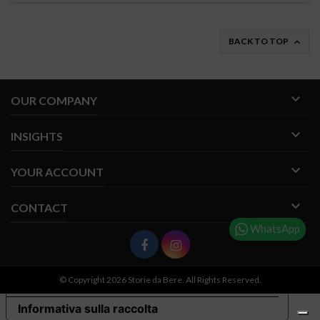
BACK TO TOP


OUR COMPANY

INSIGHTS

YOUR ACCOUNT

CONTACT
WhatsApp
© Copyright 2026 Storie da Bere. All Rights Reserved.
Le tue preferenze relative alla privacy
Informativa sulla raccolta