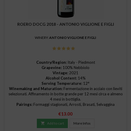
ROERO DOCG 2018 - ANTONIO VIGLIONE E FIGLI
WINERY:
ANTONIO VIGLIONE E FIGLI
Country/Region:
Italy - Piedmont
Grapevine:
100% Nebbiolo
Vintage:
2021
Alcohol Content:
14%
Serving Temperature:
12°
Winemaking and Maturation:
Fermentazione in acciaio con lieviti
selezionati. Affinamento in botte grande per 12 mesi circa e almeno
4 mesi in bottiglia.
Pairings:
Formaggi stagionati, Arrosti, Brasati, Selvaggina
Price
€13.00

Add to cart
More Infos