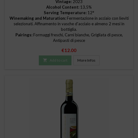
Vintage:
2023
Alcohol Content:
13,5%
Serving Temperature:
12°
Winemaking and Maturation:
Fermentazione in acciaio con lieviti
selezionati. Affinamento in vasche d'acciaio e almeno 2 mesi in
bottiglia.
Pairings:
Formaggi freschi, Carni bianche, Grigliata di pesce,
Antipasti di pesce
Price
€12.00

Add to cart
More Infos