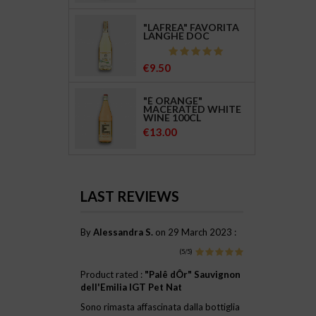
"LAFREA" FAVORITA
LANGHE DOC
Price
€9.50
"È ORANGE"
MACERATED WHITE
WINE 100CL
Price
€13.00
LAST REVIEWS
By
Alessandra S.
on 29 March 2023 :
(5/5)
Product rated :
"Palê dÔr" Sauvignon
dell'Emilia IGT Pet Nat
Sono rimasta affascinata dalla bottiglia