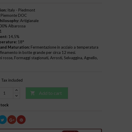
ion:
Italy - Piedmont
Piemonte DOC
hilosophy:
Artigianale
00% Albarossa
1
ent:
14,5%
perature:
18°
and Maturation:
Fermentazione in acciaio a temperatura
ffinamento in botte grande per circa 12 mesi.
i rosse, Formaggi stagionati, Arrosti, Selvaggina, Agnello,
Tax included
Add to cart

Stock