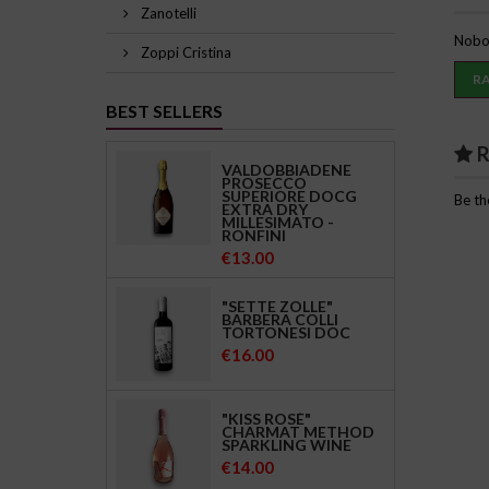
Zanotelli
Nobod
Zoppi Cristina
RA
BEST SELLERS
R
VALDOBBIADENE
PROSECCO
SUPERIORE DOCG
Be th
EXTRA DRY
MILLESIMATO -
RONFINI
Price
€13.00
"SETTE ZOLLE"
BARBERA COLLI
TORTONESI DOC
Price
€16.00
"KISS ROSÈ"
CHARMAT METHOD
SPARKLING WINE
Price
€14.00