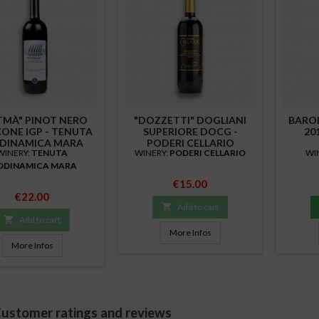
TMÀ" PINOT NERO
"DOZZETTI" DOGLIANI
BARO
CONE IGP - TENUTA
SUPERIORE DOCG -
20
ODINAMICA MARA
PODERI CELLARIO
WINERY:
TENUTA
WINERY:
PODERI CELLARIO
WI
ODINAMICA MARA
Price
€15.00
Price
€22.00

Add to cart

Add to cart
More Infos
More Infos
ustomer ratings and reviews