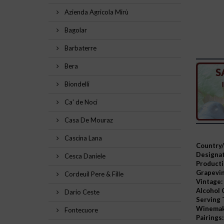
Azienda Agricola Mirù
Bagolar
Barbaterre
Bera
Biondelli
Ca' de Noci
Casa De Mouraz
Cascina Lana
Country/
Designat
Cesca Daniele
Producti
Grapevin
Cordeuil Pere & Fille
Vintage:
Alcohol 
Dario Ceste
Serving 
Winemak
Fontecuore
Pairings: