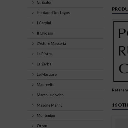
Giribaldi
PRODU
Herdade Dos Lagos
I Carpini
Il Chiosso
L'Astore Masseria
La Piotta
La Zerba
Le Masciare
Madrevite
Referen
Marco Ludovico
16 OTH
Masone Mannu
Montenigo
Orzan