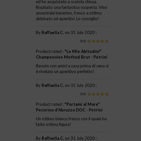
ed ho acquistato a scatola chiusa.
Risultato: una fantastica scoperta. Vino
ancestrale beverino, fresco e ottimo
abbinato ad aperitivi. Lo consiglio!
By
Raffaella C.
on 31 July 2020 :
(5/5)
Product rated :
"Le Mie Abitudini"
Champenoise Method Brut - Petrini
Bevuto con amici a casa prima di cena si
è rivelato un aperitivo perfetto!
By
Raffaella C.
on 31 July 2020 :
(5/5)
Product rated :
"Portami al Mare"
Pecorino d'Abruzzo DOC - Petrini
Un ottimo bianco fresco con il quale ho
fatto ottima figura!
By
Raffaella C.
on 31 July 2020 :