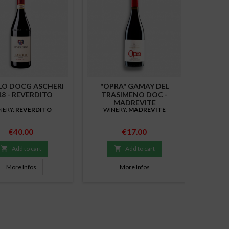
LO DOCG ASCHERI
"OPRA" GAMAY DEL
NEBBI
18 - REVERDITO
TRASIMENO DOC -
D
MADREVITE
NERY:
REVERDITO
WINERY:
MADREVITE
WIN
Organic 
Price
Price
€40.00
€17.00
oak. G
bouqu

Add to cart

Add to cart
Excellent
More Infos
More Infos