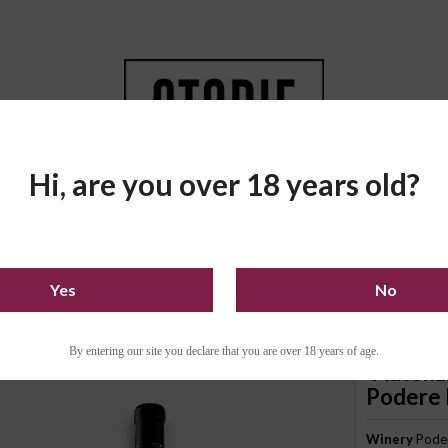
Hi, are you over 18 years old?
O BUY
LOYALTY PROGRAM
Yes
No
 DOC - Podere Ruggeri Corsini
By entering our site you declare that you are over 18 years of age.
"Autenz
Podere 
Winery
Poder