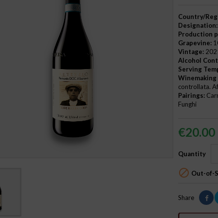
Country/Reg
Designation:
Production p
Grapevine:
1
Vintage:
202
Alcohol Cont
Serving Tem
Winemaking 
controllata. A
Pairings:
Carn
Funghi
€20.00
Quantity

Out-of-
Share