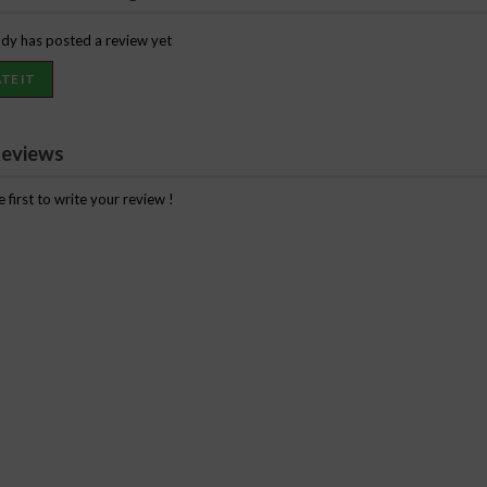
y has posted a review yet
TE IT
eviews
e first to write your review !