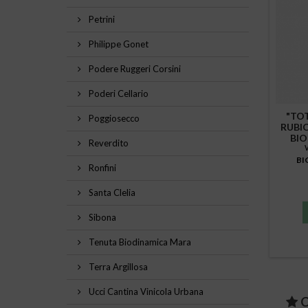
Petrini
Philippe Gonet
Podere Ruggeri Corsini
Poderi Cellario
"TO
Poggiosecco
RUBI
BI
Reverdito
BI
Ronfini
Santa Clelia
Sibona
Tenuta Biodinamica Mara
Terra Argillosa
Ucci Cantina Vinicola Urbana
C