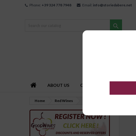
Phone:
+39 324 778 7948
Email:
info@storiedabere.net

ABOUT US
CONTACT US
HOW T
Home
Red Wines
"Autenzio" Albarossa Piemonte