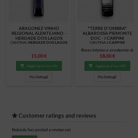
ARAGONEZ VINHO
"TERRE D'OMBRA"
REGIONAL ALENTEJANO -
ALBAROSSA PIEMONTE
HERDADE DOS LAGOS
DOC - I CARPINI
CANTINA:
HERDADE DOS LAGOS
CANTINA:
I CARPINI
Rosso intenso e avvolgente da
Prezzo
Prezzo
15,00 €
uve Albarossa. Frutti rossi, mora,
18,00 €
spezie, cacao e cuoio. Caldo,

Aggiungi al carrello

Aggiungi al carrello
strutturato e persistente.
Perfetto con salumi, selvaggina,
Più Dettagli
Più Dettagli
legumi, carni in umido e cioccolato
amaro.
Customer ratings and reviews
Nobody has posted a review yet