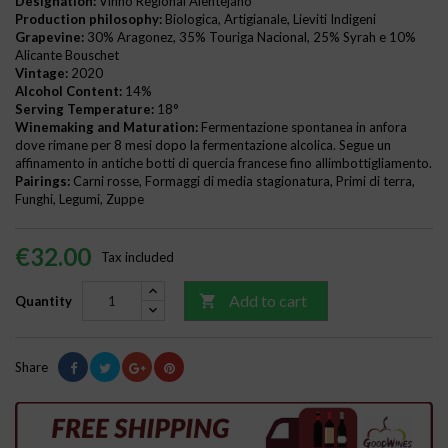
Designation:
Vinho Regional Alentejano
Production philosophy:
Biologica, Artigianale, Lieviti Indigeni
Grapevine:
30% Aragonez, 35% Touriga Nacional, 25% Syrah e 10%
Alicante Bouschet
Vintage:
2020
Alcohol Content:
14%
Serving Temperature:
18°
Winemaking and Maturation:
Fermentazione spontanea in anfora
dove rimane per 8 mesi dopo la fermentazione alcolica. Segue un
affinamento in antiche botti di quercia francese fino allimbottigliamento.
Pairings:
Carni rosse, Formaggi di media stagionatura, Primi di terra,
Funghi, Legumi, Zuppe
€32.00
Tax included
Add to cart

Quantity
Share